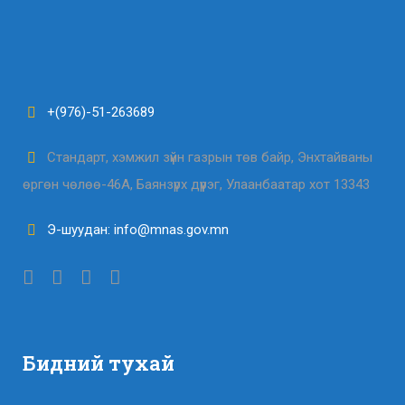
+(976)-51-263689
Стандарт, хэмжил зүйн газрын төв байр, Энхтайваны
өргөн чөлөө-46А, Баянзүрх дүүрэг, Улаанбаатар хот 13343
Э-шуудан: info@mnas.gov.mn
Бидний тухай