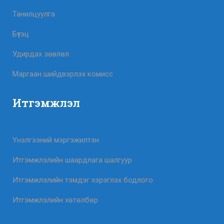
Танилцуулга
Бүтэц
Удирдах зөвлөл
Маргаан шийдвэрлэх комисс
Итгэмжлэл
Үнэлгээний мэргэжилтэн
Итгэмжлэлийн шаардлага шалгуур
Итгэмжлэлийн тэмдэг хэрэглэх бодлого
Итгэмжлэлийн хөтөлбөр