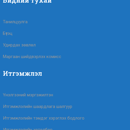
Бидний тухай
Танилцуулга
Бүтэц
Удирдах зөвлөл
Маргаан шийдвэрлэх комисс
Итгэмжлэл
Үнэлгээний мэргэжилтэн
Итгэмжлэлийн шаардлага шалгуур
Итгэмжлэлийн тэмдэг хэрэглэх бодлого
Итгэмжлэлийн хөтөлбөр