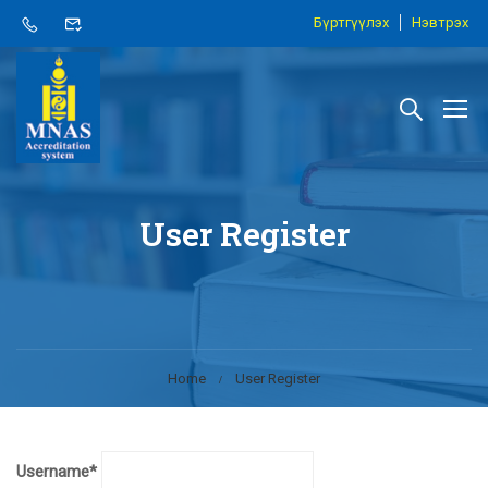
Бүртгүүлэх
Нэвтрэх
User Register
Home
User Register
Username
*