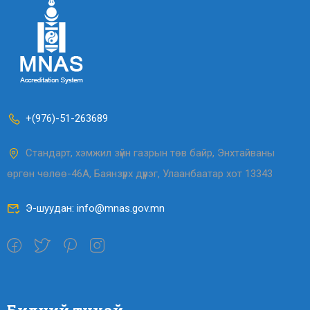
+(976)-51-263689
Стандарт, хэмжил зүйн газрын төв байр, Энхтайваны
өргөн чөлөө-46А, Баянзүрх дүүрэг, Улаанбаатар хот 13343
Э-шуудан: info@mnas.gov.mn