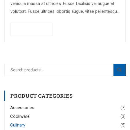
vehicula massa at ultricies. Fusce facilisis vel augue et
volutpat. Fusce ultrices lobortis augue, vitae pellentesque
felis. In ipsum leo,…
Add to cart
PRODUCT CATEGORIES
Accessories
(7)
Cookware
(3)
Culinary
(5)