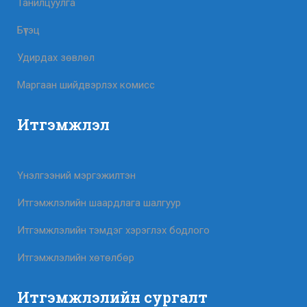
Танилцуулга
Бүтэц
Удирдах зөвлөл
Маргаан шийдвэрлэх комисс
Итгэмжлэл
Үнэлгээний мэргэжилтэн
Итгэмжлэлийн шаардлага шалгуур
Итгэмжлэлийн тэмдэг хэрэглэх бодлого
Итгэмжлэлийн хөтөлбөр
Итгэмжлэлийн сургалт