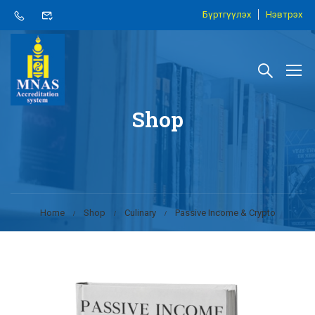
Бүртгүүлэх
Нэвтрэх
Shop
Home
Shop
Culinary
Passive Income & Crypto