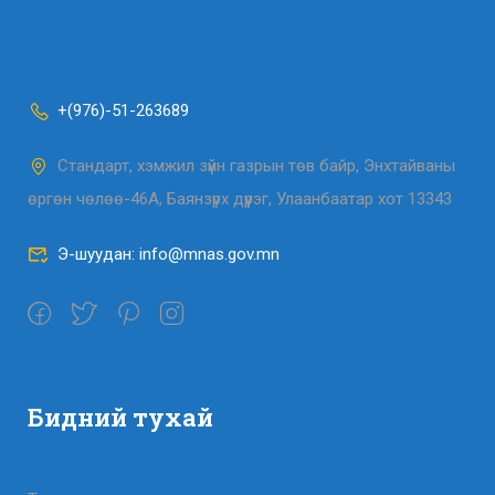
+(976)-51-263689
Стандарт, хэмжил зүйн газрын төв байр, Энхтайваны
өргөн чөлөө-46А, Баянзүрх дүүрэг, Улаанбаатар хот 13343
Э-шуудан: info@mnas.gov.mn
Бидний тухай