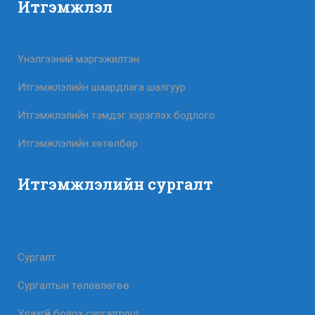
Итгэмжлэл
Үнэлгээний мэргэжилтэн
Итгэмжлэлийн шаардлага шалгуур
Итгэмжлэлийн тэмдэг хэрэглэх бодлого
Итгэмжлэлийн хөтөлбөр
Итгэмжлэлийн сургалт
Сургалт
Сургалтын төлөвлөгөө
Удахгүй болох сургалтууд