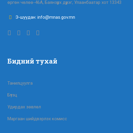
өргөн чөлөө-46А, Баянзүрх дүүрэг, Улаанбаатар хот 13343
Э-шуудан: info@mnas.gov.mn
Бидний тухай
Танилцуулга
Бүтэц
Удирдах зөвлөл
Маргаан шийдвэрлэх комисс