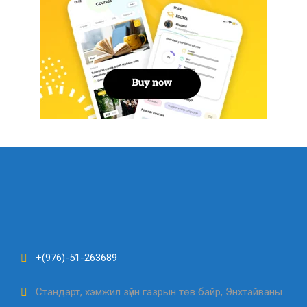
+(976)-51-263689
Стандарт, хэмжил зүйн газрын төв байр, Энхтайваны