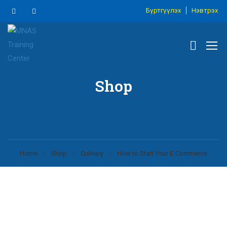
Бүртгүүлэх
Нэвтрэх
Shop
Home
Shop
Culinary
How to Start Your E-Commerce