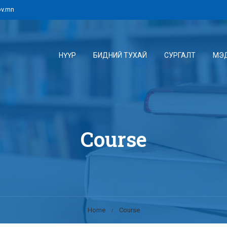
v.mn
НҮҮР
БИДНИЙ ТУХАЙ
СУРГАЛТ
МЭ
Course
Home
Course