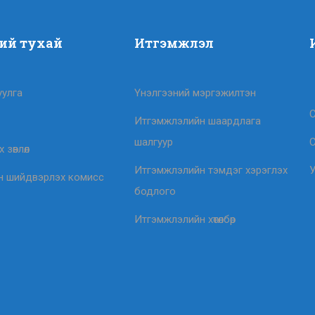
ий тухай
Итгэмжлэл
уулга
Үнэлгээний мэргэжилтэн
С
Итгэмжлэлийн шаардлага
шалгуур
С
 зөвлөл
Итгэмжлэлийн тэмдэг хэрэглэх
У
н шийдвэрлэх комисс
бодлого
Итгэмжлэлийн хөтөлбөр