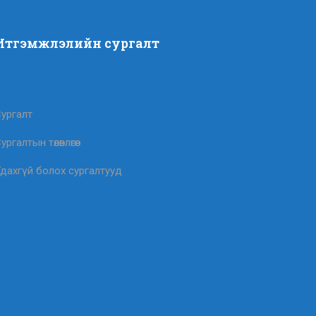
Итгэмжлэлийн сургалт
ургалт
ургалтын төлөвлөгөө
дахгүй болох сургалтууд