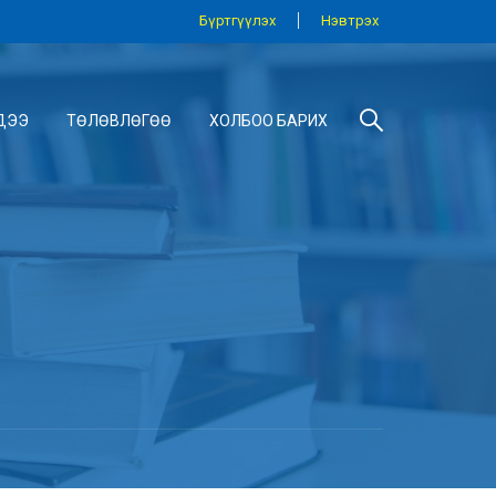
Бүртгүүлэх
Нэвтрэх
ДЭЭ
ТӨЛӨВЛӨГӨӨ
ХОЛБОО БАРИХ