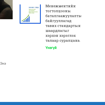
Менежментийн
тогтолцооны
баталгаажуулалтын
байгууллагад
тавих стандартын
шаардлагыг
хэрхэн хэрэглэх
талаар суралцана.
Үнэгүй
 Энэ