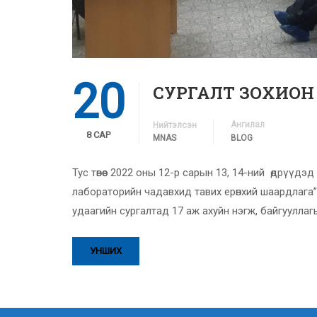
20
СУРГАЛТ ЗОХИОН
Ангилал
Нийтэлсэн
8 САР
MNAS
BLOG
Тус төвөөс 2022 оны 12-р сарын 13, 14-ний өдрүү
лабораторийн чадавхид тавих ерөнхий шаардлага”
удаагийн сургалтад 17 аж ахуйн нэгж, байгуулла
УНШИХ