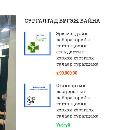
СУРГАЛТАД БҮРГЭЖ БАЙНА
Эрүүл мэндийн
лабораторийн
тогтолцоонд
стандартыг
хэрхэн хэрэглэх
талаар суралцана.
₮90,000.00
Стандартын
шаардлагыг
лабораторийн
тогтолцоонд
хэрхэн хэрэглэх
талаар суралцана.
Үнэгүй