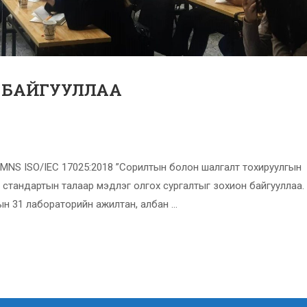
 БАЙГУУЛЛАА
дэд MNS ISO/IEC 17025:2018 ”Сорилтын болон шалгалт тохируулгын
 стандартын талаар мэдлэг олгох сургалтыг зохион байгууллаа.
гын 31 лабораторийн ажилтан, албан …