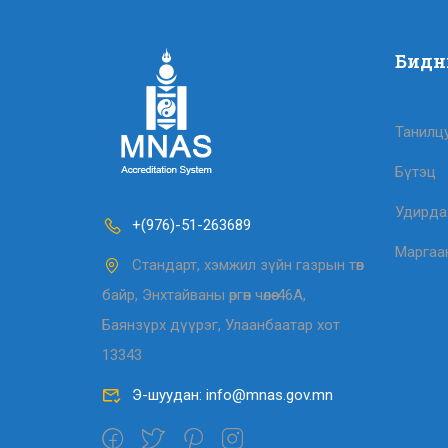
Бидн
Танилц
Бүтэц
Удирдах
+(976)-51-263689
Маргаа
Стандарт, хэмжил зүйн газрын төв
байр, Энхтайваны өргөн чөлөө-46А,
Баянзүрх дүүрэг, Улаанбаатар хот
13343
Э-шуудан: info@mnas.gov.mn