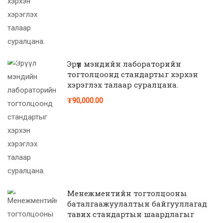
Эрүүл мэндийн лабораторийн
тогтолцоонд стандартыг хэрхэн
хэрэглэх талаар суралцана.
₮90,000.00
Менежментийн тогтолцооны
баталгаажуулалтын байгууллагад
тавих стандартын шаардлагыг