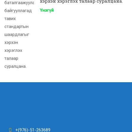
хэрхэн хэрэглэх талаар суралцана.
Үнэгүй
+(976)-51-263689