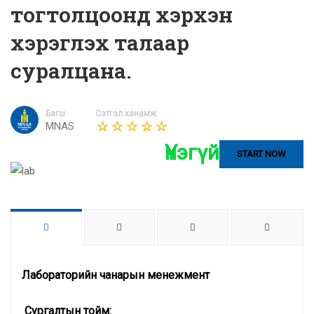
тогтолцоонд хэрхэн
хэрэглэх талаар
суралцана.
Багш
Сэтгэл ханамж
MNAS
Үнэгүй
START NOW
Лабораторийн чанарын менежмент
Сургалтын тойм
: