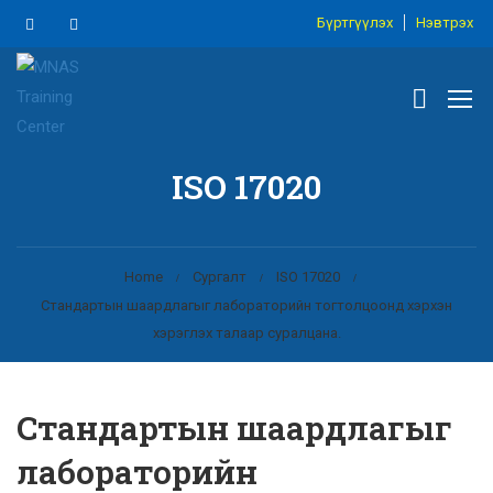
Бүртгүүлэх
Нэвтрэх
ISO 17020
Home
Сургалт
ISO 17020
Стандартын шаардлагыг лабораторийн тогтолцоонд хэрхэн
хэрэглэх талаар суралцана.
Стандартын шаардлагыг
лабораторийн