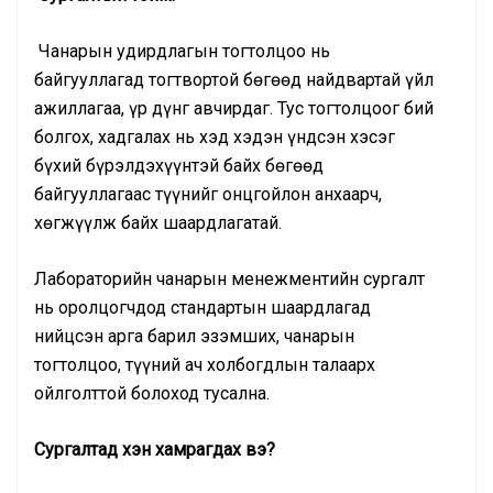
Чанарын удирдлагын тогтолцоо нь
байгууллагад тогтвортой бөгөөд найдвартай үйл
ажиллагаа, үр дүнг авчирдаг. Тус тогтолцоог бий
болгох, хадгалах нь хэд хэдэн үндсэн хэсэг
бүхий бүрэлдэхүүнтэй байх бөгөөд
байгууллагаас түүнийг онцгойлон анхаарч,
хөгжүүлж байх шаардлагатай.
Лабораторийн чанарын менежментийн сургалт
нь оролцогчдод стандартын шаардлагад
нийцсэн арга барил эзэмших, чанарын
тогтолцоо, түүний ач холбогдлын талаарх
ойлголттой болоход тусална.
Сургалтад хэн хамрагдах вэ?