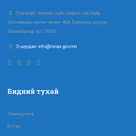
Стандарт, хэмжил зүйн газрын төв байр,
Энхтайваны өргөн чөлөө-46А, Баянзүрх дүүрэг,
Улаанбаатар хот 13343
Э-шуудан: info@mnas.gov.mn
Бидний тухай
Танилцуулга
Бүтэц