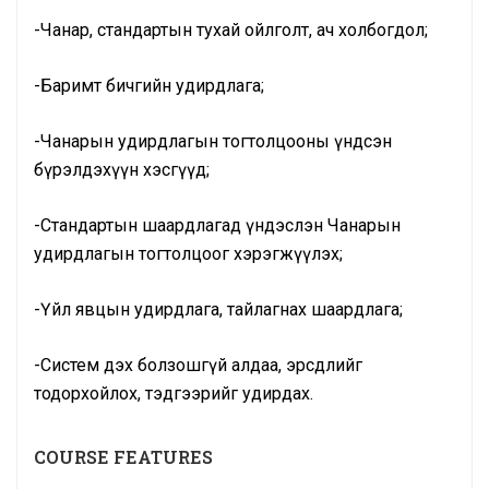
-Чанар, стандартын тухай ойлголт, ач холбогдол;
-Баримт бичгийн удирдлага;
-Чанарын удирдлагын тогтолцооны үндсэн
бүрэлдэхүүн хэсгүүд;
-Стандартын шаардлагад үндэслэн Чанарын
удирдлагын тогтолцоог хэрэгжүүлэх;
-Үйл явцын удирдлага, тайлагнах шаардлага;
-Систем дэх болзошгүй алдаа, эрсдлийг
тодорхойлох, тэдгээрийг удирдах.
COURSE FEATURES