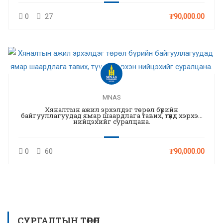
0
27
₮90,000.00
MNAS
Хяналтын ажил эрхэлдэг төрөл бүрийн
байгууллагуудад ямар шаардлага тавих, түүнд хэрхэн
нийцэхийг суралцана.
0
60
₮90,000.00
СУРГАЛТЫН ТӨРӨЛ