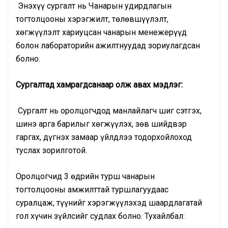
Энэхүү сургалт нь Чанарын удирдлагын
тогтолцооны хэрэгжилт, төлөвшүүлэлт,
хөгжүүлэлт хариуцсан чанарын менежерүүд
болон лабораторийн ажилтнуудад зориулагдсан
болно.
Сургалтад хамрагдсанаар олж авах мэдлэг
:
Сургалт нь оролцогчдод манлайлагч шиг сэтгэх,
шинэ арга барилыг хөгжүүлэх, зөв шийдвэр
гаргах, дүгнэх замаар үйлдлээ тодорхойлоход
туслах зорилготой.
Оролцогчид 3 өдрийн турш чанарын
тогтолцооны амжилттай туршлагуудаас
суралцаж, түүнийг хэрэгжүүлэхэд шаардлагатай
гол хүчин зүйлсийг судлах болно. Тухайлбал: