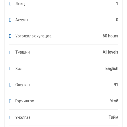
Лекц
1
Асуулт
0
Үргэлжлэх хугацаа
60 hours
Түвшин
All levels
Хэл
English
Оюутан
91
Гэрчилгээ
Үгүй
Үнэлгээ
Тийм