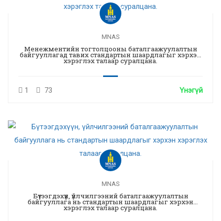
MNAS
Менежментийн тогтолцооны баталгаажуулалтын
байгууллагад тавих стандартын шаардлагыг хэрхэн
хэрэглэх талаар суралцана.
1
73
Үнэгүй
MNAS
Бүтээгдэхүүн, үйлчилгээний баталгаажуулалтын
байгууллага нь стандартын шаардлагыг хэрхэн
хэрэглэх талаар суралцана.